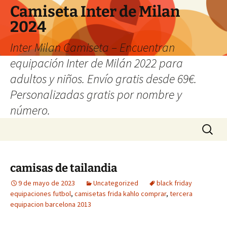
Camiseta Inter de Milan
2024
Inter Milan Camiseta – Encuentran
equipación Inter de Milán 2022 para
adultos y niños. Envío gratis desde 69€.
Personalizadas gratis por nombre y
número.
Saltar
Buscar:
al
contenido
camisas de tailandia
9 de mayo de 2023
Uncategorized
black friday
equipaciones futbol
,
camisetas frida kahlo comprar
,
tercera
equipacion barcelona 2013