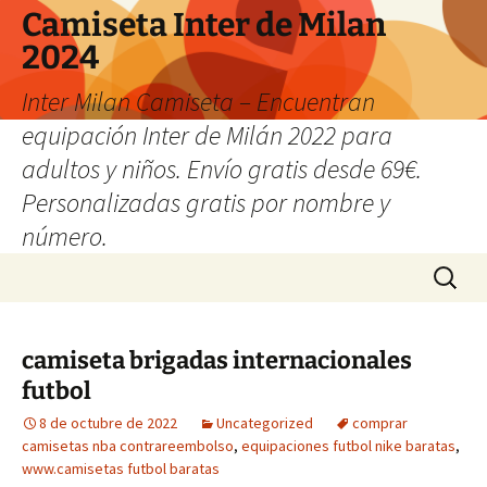
Camiseta Inter de Milan
2024
Inter Milan Camiseta – Encuentran
equipación Inter de Milán 2022 para
adultos y niños. Envío gratis desde 69€.
Personalizadas gratis por nombre y
número.
Saltar
Buscar:
al
contenido
camiseta brigadas internacionales
futbol
8 de octubre de 2022
Uncategorized
comprar
camisetas nba contrareembolso
,
equipaciones futbol nike baratas
,
www.camisetas futbol baratas