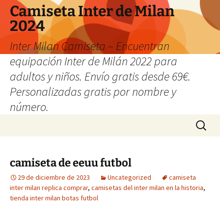
Camiseta Inter de Milan
2024
Inter Milan Camiseta – Encuentran
equipación Inter de Milán 2022 para
adultos y niños. Envío gratis desde 69€.
Personalizadas gratis por nombre y
número.
Saltar
Buscar:
al
contenido
camiseta de eeuu futbol
29 de diciembre de 2023
Uncategorized
camiseta
inter milan replica comprar
,
camisetas del inter milan en la historia
,
tienda inter milan botas futbol