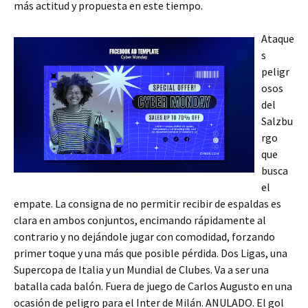
más actitud y propuesta en este tiempo.
Ataque
s
peligr
osos
del
Salzbu
rgo
que
busca
el
empate. La consigna de no permitir recibir de espaldas es
clara en ambos conjuntos, encimando rápidamente al
contrario y no dejándole jugar con comodidad, forzando
primer toque y una más que posible pérdida. Dos Ligas, una
Supercopa de Italia y un Mundial de Clubes. Va a ser una
batalla cada balón. Fuera de juego de Carlos Augusto en una
ocasión de peligro para el Inter de Milán. ANULADO. El gol