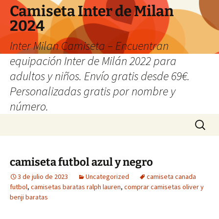
Camiseta Inter de Milan
2024
Inter Milan Camiseta – Encuentran
equipación Inter de Milán 2022 para
adultos y niños. Envío gratis desde 69€.
Personalizadas gratis por nombre y
número.
Saltar
Buscar:
al
contenido
camiseta futbol azul y negro
3 de julio de 2023
Uncategorized
camiseta canada
futbol
,
camisetas baratas ralph lauren
,
comprar camisetas oliver y
benji baratas