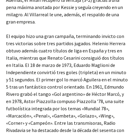
Además, el Milan recuperó la ventaja (3-2) gracias a una
pena máxima anotada por Kessie y seguía creyendo en un
milagro. Al Villarreal le une, además, el respaldo de una
gran empresa.
El equipo hizo una gran campaña, terminando invicto con
tres victorias sobre tres partidos jugados. Helenio Herrera
obtuvo además cuatro títulos de liga en España y tres en
Italia, mientras que Renato Cesarini consiguió dos títulos
en Italia. El 18 de marzo de 1973, Eduardo Maglioni de
Independiente convirtió tres goles (tripleta) en un minuto
y 51 segundos. El primer gol lo marcó Aguilera en el minuto
5 tras un fantástico control orientado. En 1961, Edmundo
Rivero grabó el tango «Gol argentino» de Héctor Marcó, y
en 1978, Astor Piazzolla compuso Piazzolla ’78, una suite
futbolística integrada por los temas «Mundial 78»,
«Marcación», «Penal», «Gambeta», «Golazo», «Wing»,
«Corner» y «Campeón». Entre las transmisoras, Radio
Rivadavia se ha destacado desde la década del sesenta con