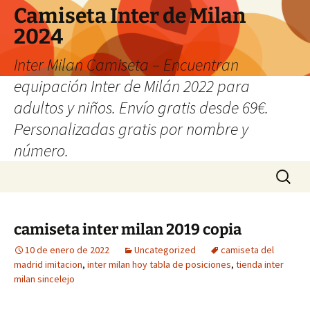
Camiseta Inter de Milan
2024
Inter Milan Camiseta – Encuentran
equipación Inter de Milán 2022 para
adultos y niños. Envío gratis desde 69€.
Personalizadas gratis por nombre y
número.
Saltar
Buscar:
al
contenido
camiseta inter milan 2019 copia
10 de enero de 2022
Uncategorized
camiseta del
madrid imitacion
,
inter milan hoy tabla de posiciones
,
tienda inter
milan sincelejo