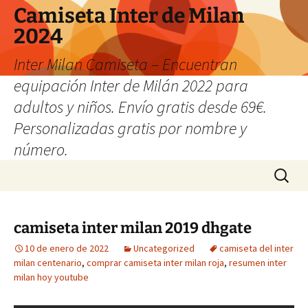
Camiseta Inter de Milan
2024
Inter Milan Camiseta – Encuentran
equipación Inter de Milán 2022 para
adultos y niños. Envío gratis desde 69€.
Personalizadas gratis por nombre y
número.
Saltar
Buscar:
al
contenido
camiseta inter milan 2019 dhgate
10 de enero de 2022
Uncategorized
camiseta del inter
milan centenario
,
comprar camiseta inter milan roja
,
resumen inter
milan hoy youtube