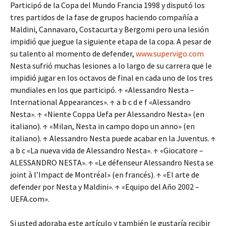
Participó de la Copa del Mundo Francia 1998 y disputó los
tres partidos de la fase de grupos haciendo compañía a
Maldini, Cannavaro, Costacurta y Bergomi pero una lesión
impidió que juegue la siguiente etapa de la copa. A pesar de
su talento al momento de defender,
www.supervigo.com
Nesta sufrió muchas lesiones a lo largo de su carrera que le
impidió jugar en los octavos de final en cada uno de los tres
mundiales en los que participó. ↑ «Alessandro Nesta –
International Appearances». ↑ a b c d e f «Alessandro
Nesta». ↑ «Niente Coppa Uefa per Alessandro Nesta» (en
italiano). ↑ «Milan, Nesta in campo dopo un anno» (en
italiano). ↑ Alessandro Nesta puede acabar en la Juventus. ↑
a b c «La nueva vida de Alessandro Nesta». ↑ «Giocatore –
ALESSANDRO NESTA». ↑ «Le défenseur Alessandro Nesta se
joint à l’Impact de Montréal» (en francés). ↑ «El arte de
defender por Nesta y Maldini». ↑ «Equipo del Año 2002 –
UEFA.com».
Si usted adoraba este artículo y también le gustaría recibir