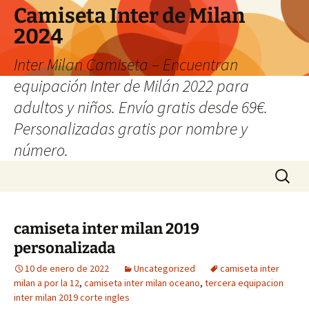
Camiseta Inter de Milan
2024
Inter Milan Camiseta – Encuentran
equipación Inter de Milán 2022 para
adultos y niños. Envío gratis desde 69€.
Personalizadas gratis por nombre y
número.
Saltar
Buscar:
al
contenido
camiseta inter milan 2019
personalizada
10 de enero de 2022
Uncategorized
camiseta inter
milan a por la 12
,
camiseta inter milan oceano
,
tercera equipacion
inter milan 2019 corte ingles