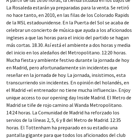
A partir de las 16.00 horas, la tienda situada en los bajos de
La Rosaleda estarán ya preparadas para la venta. Se retiró
no hace tanto, en 2010, en las filas de los Colorado Rapids
de la MSL estadounidense. En la Puerta del Sol se acaba de
celebrar un concierto de música que ayuda a los aficionados
ingleses a que las horas para el inicio del partido se hagan
más cortas. 18.30. Así está el ambiente a dos horas y media
del inicio en los aledaños del Metropolitano. 12:20 horas.
Mucha fiesta y ambiente festivo durante la jornada de hoy
en Madrid, pero afortunadamente sin incidentes que
reseñar en la jornada de hoy. La jornada, insistimos, esta
transcurriendo sin incidentes. En opinión del holandés, en
el Madrid «el entrenador no tiene mucha influencia». Enjoy
unique access to our opening day Inside Madrid. El Metro de
Madrid se tiñe de rojo camino al Wanda Metropolitano.
14:24 horas. La Comunidad de Madrid ha reforzado los
servios de la líneas 2, 5, 6 y 8 del Metro de Madrid. 12:35
horas. El Tottenham ha preparado en su estadio una
pantalla gigante para que todos los aficionados del club