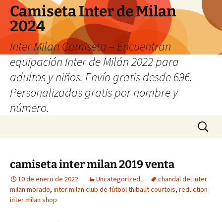
Camiseta Inter de Milan
2024
Inter Milan Camiseta – Encuentran
equipación Inter de Milán 2022 para
adultos y niños. Envío gratis desde 69€.
Personalizadas gratis por nombre y
número.
Saltar
Buscar:
al
contenido
camiseta inter milan 2019 venta
10 de enero de 2022
Uncategorized
chandal del inter
milan morado
,
inter milan club de fútbol thibaut courtois
,
reduction
inter milan shop