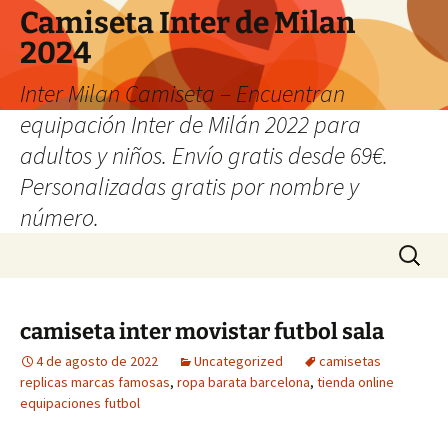
Camiseta Inter de Milan
2024
Inter Milan Camiseta – Encuentran
equipación Inter de Milán 2022 para
adultos y niños. Envío gratis desde 69€.
Personalizadas gratis por nombre y
número.
Saltar
Buscar:
al
contenido
camiseta inter movistar futbol sala
4 de agosto de 2022
Uncategorized
camisetas
replicas marcas famosas
,
ropa barata barcelona
,
tienda online
equipaciones futbol