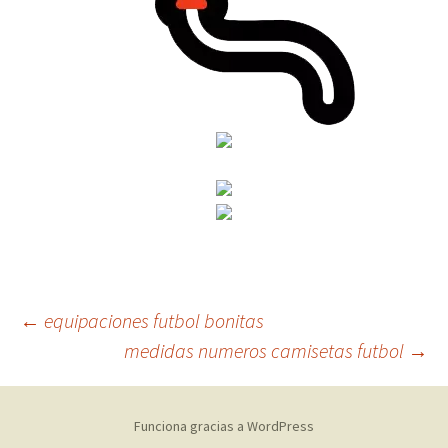
Navegación
←
equipaciones futbol bonitas
medidas numeros camisetas futbol
→
de
Funciona gracias a WordPress