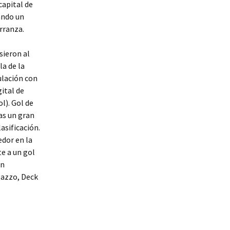
capital de
ando un
rranza.
sieron al
la de la
ulación con
gital de
l). Gol de
as un gran
lasificación.
edor en la
e a un gol
un
pazzo, Deck