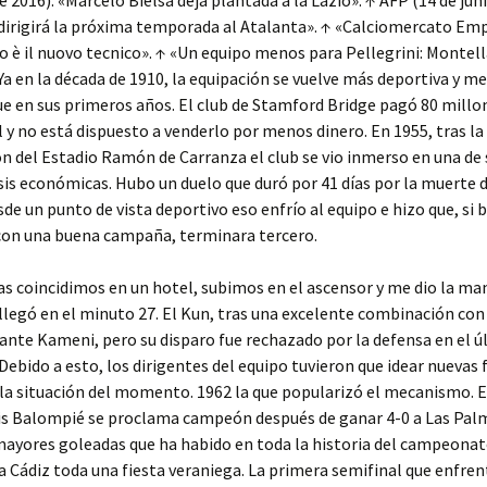
de 2016). «Marcelo Bielsa deja plantada a la Lazio». ↑ AFP (14 de jun
dirigirá la próxima temporada al Atalanta». ↑ «Calciomercato Emp
o è il nuovo tecnico». ↑ «Un equipo menos para Pellegrini: Montel
 Ya en la década de 1910, la equipación se vuelve más deportiva y m
e en sus primeros años. El club de Stamford Bridge pagó 80 millo
l y no está dispuesto a venderlo por menos dinero. En 1955, tras la
n del Estadio Ramón de Carranza el club se vio inmerso en una de
sis económicas. Hubo un duelo que duró por 41 días por la muerte 
sde un punto de vista deportivo eso enfrío al equipo e hizo que, si 
con una buena campaña, terminara tercero.
ías coincidimos en un hotel, subimos en el ascensor y me dio la man
llegó en el minuto 27. El Kun, tras una excelente combinación con
ante Kameni, pero su disparo fue rechazado por la defensa en el 
bido a esto, los dirigentes del equipo tuvieron que idear nuevas
 la situación del momento. 1962 la que popularizó el mecanismo. E
tis Balompié se proclama campeón después de ganar 4-0 a Las Pal
mayores goleadas que ha habido en toda la historia del campeonato
 Cádiz toda una fiesta veraniega. La primera semifinal que enfren