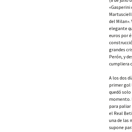
(8 de julio 
«Gasperini 
Martusciell
del Milan».
elegante qu
euros por é
construcció
grandes cri
Perón, y de
cumpliera 
A los dos d
primer gol 
quedó solo 
momento. De
para paliar
el Real Be
una de las 
supone para