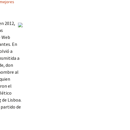
 mejores
en 2012,
as
 – Web
antes. En
olvió a
nsmitida a
de, don
 nombre al
 quien
ron el
lético
 de Lisboa.
 partido de