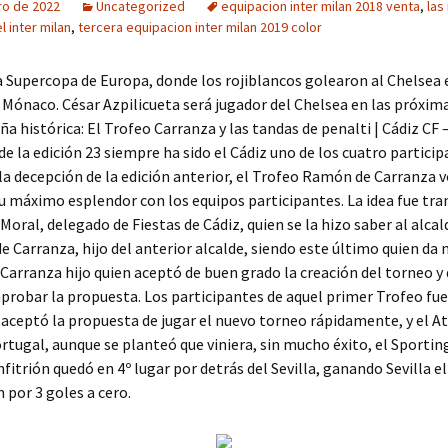
ro de 2022
Uncategorized
equipacion inter milan 2018 venta
,
las
 inter milan
,
tercera equipacion inter milan 2019 color
la Supercopa de Europa, donde los rojiblancos golearon al Chelsea 
 Mónaco. César Azpilicueta será jugador del Chelsea en las próxim
ña histórica: El Trofeo Carranza y las tandas de penalti | Cádiz CF
sde la edición 23 siempre ha sido el Cádiz uno de los cuatro particip
 la decepción de la edición anterior, el Trofeo Ramón de Carranza v
u máximo esplendor con los equipos participantes. La idea fue tra
 Moral, delegado de Fiestas de Cádiz, quien se la hizo saber al alcal
e Carranza, hijo del anterior alcalde, siendo este último quien da
 Carranza hijo quien aceptó de buen grado la creación del torneo y
probar la propuesta. Los participantes de aquel primer Trofeo fue
e aceptó la propuesta de jugar el nuevo torneo rápidamente, y el At
rtugal, aunque se planteó que viniera, sin mucho éxito, el Sporting
nfitrión quedó en 4º lugar por detrás del Sevilla, ganando Sevilla el
 por 3 goles a cero.