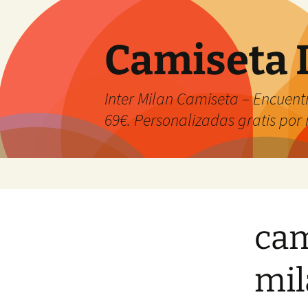
Camiseta 
Inter Milan Camiseta – Encuentr
69€. Personalizadas gratis po
Saltar
al
contenido
cam
mil