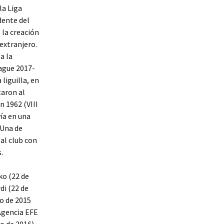
 la Liga
dente del
 la creación
extranjero.
a la
ague 2017-
 liguilla, en
taron al
n 1962 (VIII
vía en una
 Una de
al club con
.
ko (22 de
di (22 de
io de 2015
 Agencia EFE