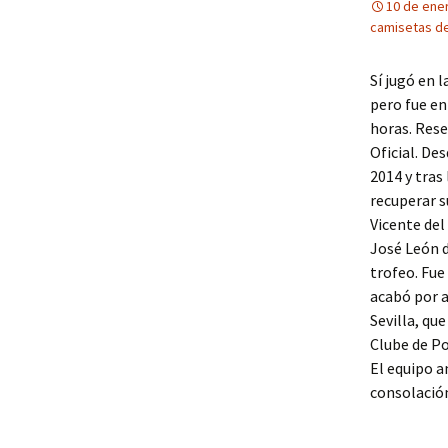
10 de ene
camisetas del
Sí jugó en 
pero fue en
horas. Rese
Oficial. De
2014 y tras
recuperar s
Vicente del
José León d
trofeo. Fue
acabó por a
Sevilla, qu
Clube de Po
El equipo a
consolación