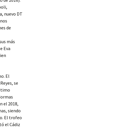
io de 2016).
oli,
la, nuevo DT
enos
nes de
 sus más
de Eva
bien
o. El
 Reyes, se
último
 formas
n el 2018,
mas, siendo
. El trofeo
tó el Cádiz