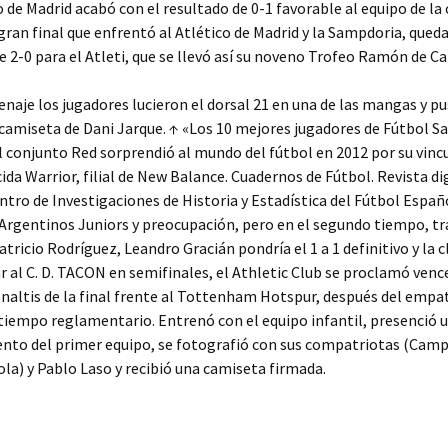
co de Madrid acabó con el resultado de 0-1 favorable al equipo de la 
gran final que enfrentó al Atlético de Madrid y la Sampdoria, qued
e 2-0 para el Atleti, que se llevó así su noveno Trofeo Ramón de Ca
je los jugadores lucieron el dorsal 21 en una de las mangas y pu
camiseta de Dani Jarque. ↑ «Los 10 mejores jugadores de Fútbol Sa
El conjunto Red sorprendió al mundo del fútbol en 2012 por su vinc
ida Warrior, filial de New Balance. Cuadernos de Fútbol. Revista di
tro de Investigaciones de Historia y Estadística del Fútbol Españo
Argentinos Juniors y preocupación, pero en el segundo tiempo, tr
tricio Rodríguez, Leandro Gracián pondría el 1 a 1 definitivo y la c
r al C. D. TACON en semifinales, el Athletic Club se proclamó venc
naltis de la final frente al Tottenham Hotspur, después del empat
l tiempo reglamentario. Entrenó con el equipo infantil, presenció 
nto del primer equipo, se fotografió con sus compatriotas (Cam
ola) y Pablo Laso y recibió una camiseta firmada.