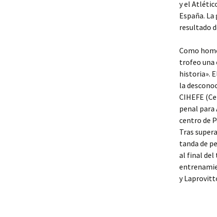
y el Atléti
España. La 
resultado d
Como homena
trofeo una 
historia». 
la desconoc
CIHEFE (Cen
penal para 
centro de Pa
Tras supera
tanda de pe
al final de
entrenamie
y Laprovitt