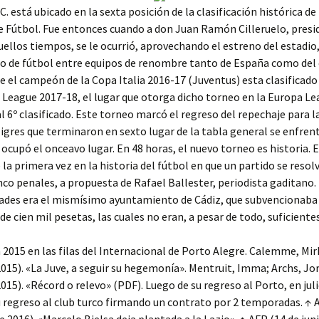
. C. está ubicado en la sexta posición de la clasificación histórica de
 Fútbol. Fue entonces cuando a don Juan Ramón Cilleruelo, presi
uellos tiempos, se le ocurrió, aprovechando el estreno del estadio,
o de fútbol entre equipos de renombre tanto de España como del 
e el campeón de la Copa Italia 2016-17 (Juventus) esta clasificado 
League 2017-18, el lugar que otorga dicho torneo en la Europa Le
l 6º clasificado. Este torneo marcó el regreso del repechaje para la
igres que terminaron en sexto lugar de la tabla general se enfren
 ocupó el onceavo lugar. En 48 horas, el nuevo torneo es historia. E
e la primera vez en la historia del fútbol en que un partido se resol
nco penales, a propuesta de Rafael Ballester, periodista gaditano.
ades era el mismísimo ayuntamiento de Cádiz, que subvencionaba 
de cien mil pesetas, las cuales no eran, a pesar de todo, suficientes
n 2015 en las filas del Internacional de Porto Alegre. Calemme, Mir
015). «La Juve, a seguir su hegemonía». Mentruit, Imma; Archs, Jor
015). «Récord o relevo» (PDF). Luego de su regreso al Porto, en jul
su regreso al club turco firmando un contrato por 2 temporadas. ↑