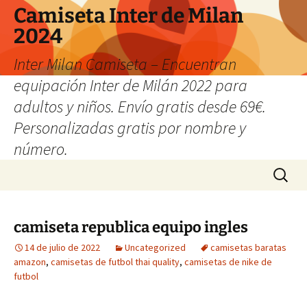
Camiseta Inter de Milan
2024
Inter Milan Camiseta – Encuentran
equipación Inter de Milán 2022 para
adultos y niños. Envío gratis desde 69€.
Personalizadas gratis por nombre y
número.
Saltar
Buscar:
al
contenido
camiseta republica equipo ingles
14 de julio de 2022
Uncategorized
camisetas baratas
amazon
,
camisetas de futbol thai quality
,
camisetas de nike de
futbol