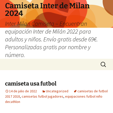
Camiseta Inter de Milan
2024
Inter Milan Camiseta – Encuentran
equipación Inter de Milán 2022 para
adultos y niños. Envío gratis desde 69€.
Personalizadas gratis por nombre y
número.
Saltar
Buscar:
al
contenido
camiseta usa futbol
14 de julio de 2022
Uncategorized
camisetas de futbol
2017 2018
,
camisetas futbol jugadores
,
equipaciones futbol niño
decathlon