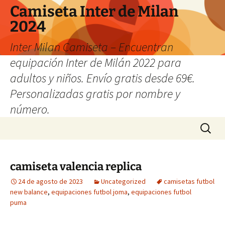
Camiseta Inter de Milan
2024
Inter Milan Camiseta – Encuentran
equipación Inter de Milán 2022 para
adultos y niños. Envío gratis desde 69€.
Personalizadas gratis por nombre y
número.
Saltar
Buscar:
al
contenido
camiseta valencia replica
24 de agosto de 2023
Uncategorized
camisetas futbol
new balance
,
equipaciones futbol joma
,
equipaciones futbol
puma