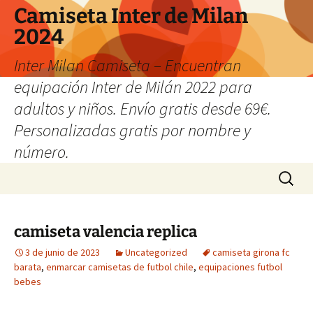
Camiseta Inter de Milan
2024
Inter Milan Camiseta – Encuentran
equipación Inter de Milán 2022 para
adultos y niños. Envío gratis desde 69€.
Personalizadas gratis por nombre y
número.
Saltar
Buscar:
al
contenido
camiseta valencia replica
3 de junio de 2023
Uncategorized
camiseta girona fc
barata
,
enmarcar camisetas de futbol chile
,
equipaciones futbol
bebes