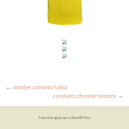
Navegación
←
nombre camiseta futbol
camisetas thrasher baratas
→
de
Funciona gracias a WordPress
entradas