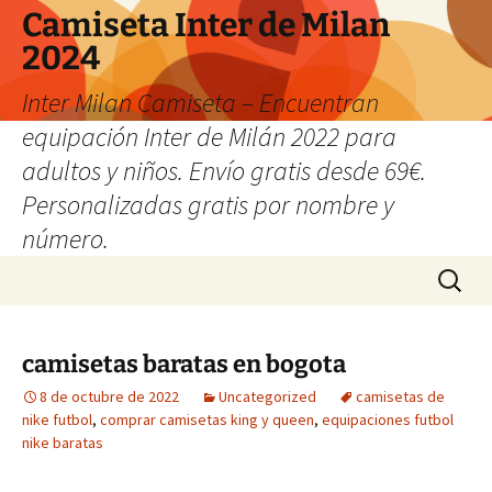
Camiseta Inter de Milan
2024
Inter Milan Camiseta – Encuentran
equipación Inter de Milán 2022 para
adultos y niños. Envío gratis desde 69€.
Personalizadas gratis por nombre y
número.
Saltar
Buscar:
al
contenido
camisetas baratas en bogota
8 de octubre de 2022
Uncategorized
camisetas de
nike futbol
,
comprar camisetas king y queen
,
equipaciones futbol
nike baratas