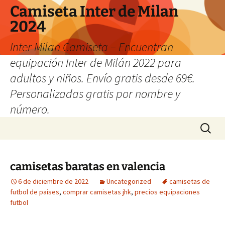
Camiseta Inter de Milan
2024
Inter Milan Camiseta – Encuentran
equipación Inter de Milán 2022 para
adultos y niños. Envío gratis desde 69€.
Personalizadas gratis por nombre y
número.
Saltar
Buscar:
al
contenido
camisetas baratas en valencia
6 de diciembre de 2022
Uncategorized
camisetas de
futbol de paises
,
comprar camisetas jhk
,
precios equipaciones
futbol