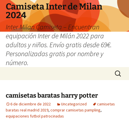
Camiseta Inter de Milan
2024
Inter Milan Camiseta – Encuentran
equipación Inter de Milán 2022 para
adultos y niños. Envío gratis desde 69€.
Personalizadas gratis por nombre y
número.
Saltar
Buscar:
al
contenido
camisetas baratas harry potter
6 de diciembre de 2022
Uncategorized
camisetas
baratas real madrid 2019
,
comprar camisetas pampling
,
equipaciones futbol patrocinadas