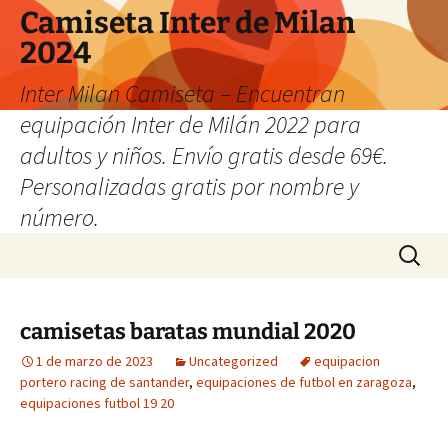
Camiseta Inter de Milan
2024
Inter Milan Camiseta – Encuentran
equipación Inter de Milán 2022 para
adultos y niños. Envío gratis desde 69€.
Personalizadas gratis por nombre y
número.
Saltar
Buscar:
al
contenido
camisetas baratas mundial 2020
1 de marzo de 2023
Uncategorized
equipacion
portero racing de santander
,
equipaciones de futbol en zaragoza
,
equipaciones futbol 19 20