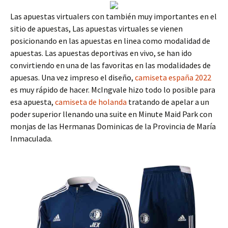
Las apuestas virtualers con también muy importantes en el
sitio de apuestas, Las apuestas virtuales se vienen
posicionando en las apuestas en linea como modalidad de
apuestas. Las apuestas deportivas en vivo, se han ido
convirtiendo en una de las favoritas en las modalidades de
apuesas. Una vez impreso el diseño,
camiseta españa 2022
es muy rápido de hacer. McIngvale hizo todo lo posible para
esa apuesta,
camiseta de holanda
tratando de apelar a un
poder superior llenando una suite en Minute Maid Park con
monjas de las Hermanas Dominicas de la Provincia de María
Inmaculada.