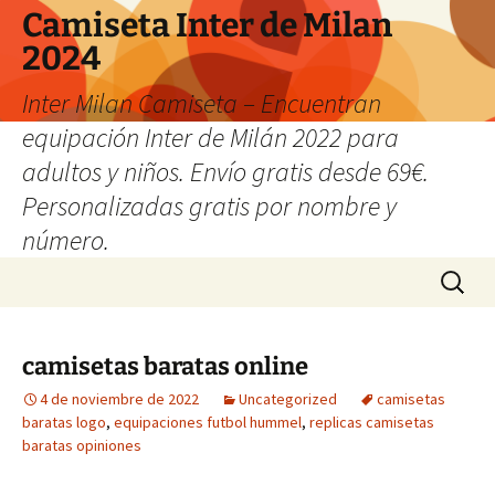
Camiseta Inter de Milan
2024
Inter Milan Camiseta – Encuentran
equipación Inter de Milán 2022 para
adultos y niños. Envío gratis desde 69€.
Personalizadas gratis por nombre y
número.
Saltar
Buscar:
al
contenido
camisetas baratas online
4 de noviembre de 2022
Uncategorized
camisetas
baratas logo
,
equipaciones futbol hummel
,
replicas camisetas
baratas opiniones