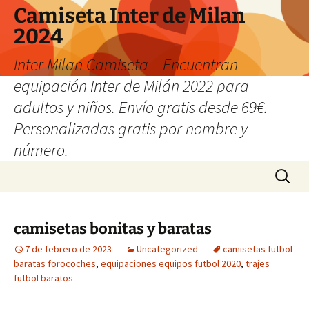
Camiseta Inter de Milan
2024
Inter Milan Camiseta – Encuentran
equipación Inter de Milán 2022 para
adultos y niños. Envío gratis desde 69€.
Personalizadas gratis por nombre y
número.
Saltar
Buscar:
al
contenido
camisetas bonitas y baratas
7 de febrero de 2023
Uncategorized
camisetas futbol
baratas forocoches
,
equipaciones equipos futbol 2020
,
trajes
futbol baratos