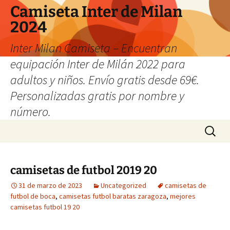
Camiseta Inter de Milan
2024
Inter Milan Camiseta – Encuentran
equipación Inter de Milán 2022 para
adultos y niños. Envío gratis desde 69€.
Personalizadas gratis por nombre y
número.
Saltar
Buscar:
al
contenido
camisetas de futbol 2019 20
31 de marzo de 2023
Uncategorized
camisetas de
futbol de boca
,
camisetas futbol baratas zaragoza
,
mejores
camisetas futbol 19 20