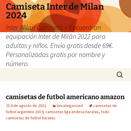
Camiseta Inter de Milan
2024
Inter Milan Camiseta – Encuentran
equipación Inter de Milán 2022 para
adultos y niños. Envío gratis desde 69€.
Personalizadas gratis por nombre y
número.
Saltar
Buscar:
al
contenido
camisetas de futbol americano amazon
4 de agosto de 2022
Uncategorized
camisetas de
futbol argentino 2019
,
camisetas liga endesa baratas
,
todo
camisetas de futbol baratas