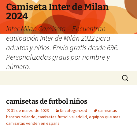
Camiseta Inter de Milan
2024
Inter Milan Camiseta – Encuentran
equipación Inter de Milán 2022 para
adultos y niños. Envío gratis desde 69€.
Personalizadas gratis por nombre y
número.
Saltar
Buscar:
al
contenido
camisetas de futbol niños
31 de marzo de 2023
Uncategorized
camisetas
baratas zalando
,
camisetas futbol valladolid
,
equipos que mas
camisetas venden en españa