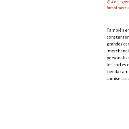
4 de agos
futbol mercu
También en 
constanteme
grandes car
‘merchandis
personaliza
los cortes 
tienda tam
camisetas d