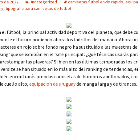
to de 2022
Uncategorized
camisetas futbol envio rapido
,
equipa
ry
,
tipografia para camisetas de futbol
el fútbol, la principal actividad deportiva del planeta, que debe c
nte el futuro poniendo ahora los ladrillos del mañana. Ahora un
acteres en rojo sobre fondo negro ha sustituido a las muestras de
ing’ que se exhibían en el ‘site principal’. ¿Qué técnicas usarás par
r/estampar las playeras? Si bien en las últimas temporadas los cr
oversize se han situado en lo más alto del ranking de tendencias, 
bién encontrarás prendas camisetas de hombros abullonados, con
e cuello alto,
equipacion de uruguay
de manga larga y de tirantes.