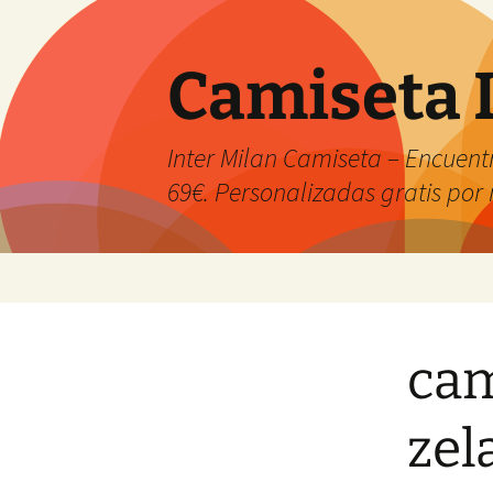
Camiseta 
Inter Milan Camiseta – Encuentr
69€. Personalizadas gratis po
Saltar
al
contenido
cam
zel