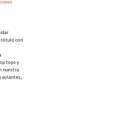
ciones
uidar
 rótulo con
a
op tops y
en nuestra
 volantes,