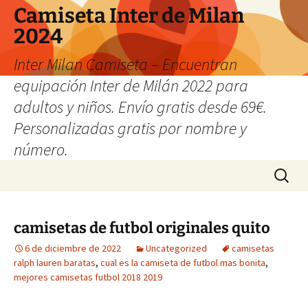
Camiseta Inter de Milan
2024
Inter Milan Camiseta – Encuentran
equipación Inter de Milán 2022 para
adultos y niños. Envío gratis desde 69€.
Personalizadas gratis por nombre y
número.
Saltar
Buscar:
al
contenido
camisetas de futbol originales quito
6 de diciembre de 2022
Uncategorized
camisetas
ralph lauren baratas
,
cual es la camiseta de futbol mas bonita
,
mejores camisetas futbol 2018 2019