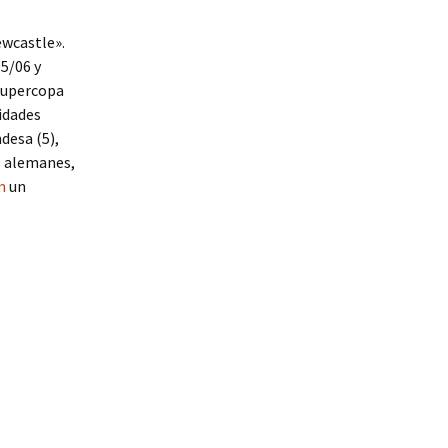
ewcastle».
05/06 y
 Supercopa
lidades
desa (5),
s alemanes,
m
un