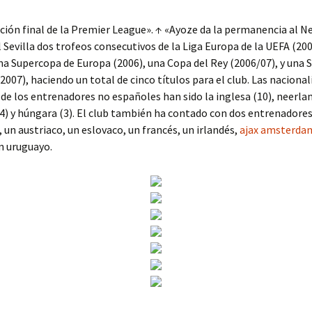
ación final de la Premier League». ↑ «Ayoze da la permanencia al N
 Sevilla dos trofeos consecutivos de la Liga Europa de la UEFA (20
na Supercopa de Europa (2006), una Copa del Rey (2006/07), y una
2007), haciendo un total de cinco títulos para el club. Las naciona
 de los entrenadores no españoles han sido la inglesa (10), neerlan
4) y húngara (3). El club también ha contado con dos entrenadore
, un austriaco, un eslovaco, un francés, un irlandés,
ajax amsterda
un uruguayo.