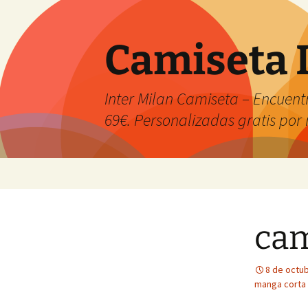
Camiseta 
Inter Milan Camiseta – Encuentr
69€. Personalizadas gratis po
Saltar
al
contenido
cam
8 de octu
manga corta