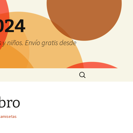
024
y niños. Envío gratis desde
Buscar:
bro
camisetas