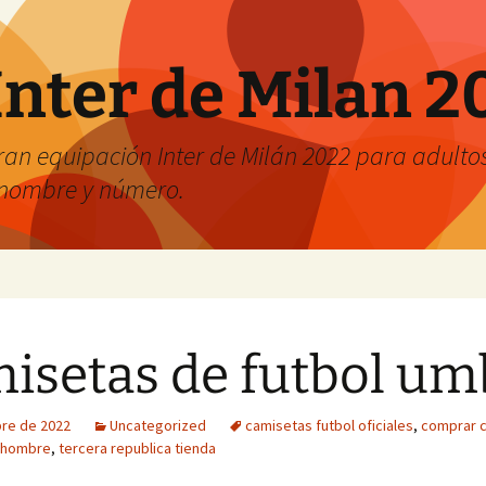
Inter de Milan 2
an equipación Inter de Milán 2022 para adultos 
r nombre y número.
isetas de futbol um
bre de 2022
Uncategorized
camisetas futbol oficiales
,
comprar 
 hombre
,
tercera republica tienda