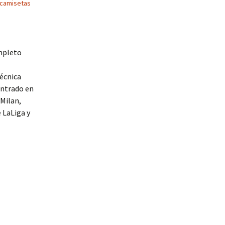
camisetas
ompleto
técnica
entrado en
Milan,
LaLiga y