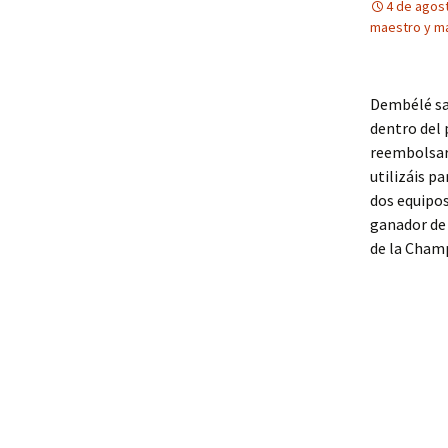
4 de agos
maestro y ma
Dembélé sal
dentro del 
reembolsará
utilizáis p
dos equipos
ganador de 
de la Cham