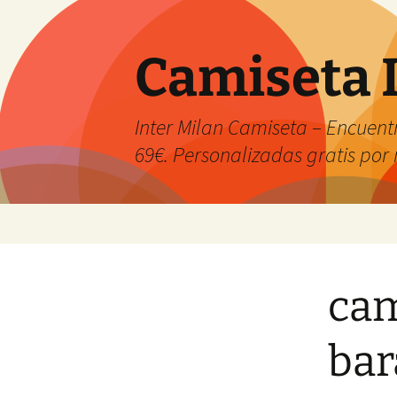
Camiseta 
Inter Milan Camiseta – Encuentr
69€. Personalizadas gratis po
Saltar
al
contenido
cam
bar