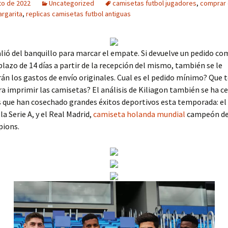
to de 2022
Uncategorized
camisetas futbol jugadores
,
comprar 
rgarita
,
replicas camisetas futbol antiguas
ió del banquillo para marcar el empate. Si devuelve un pedido c
plazo de 14 días a partir de la recepción del mismo, también se le
n los gastos de envío originales. Cual es el pedido mínimo? Que 
ara imprimir las camisetas? El análisis de Kiliagon también se ha c
 que han cosechado grandes éxitos deportivos esta temporada: el 
la Serie A, y el Real Madrid,
camiseta holanda mundial
campeón de 
pions.