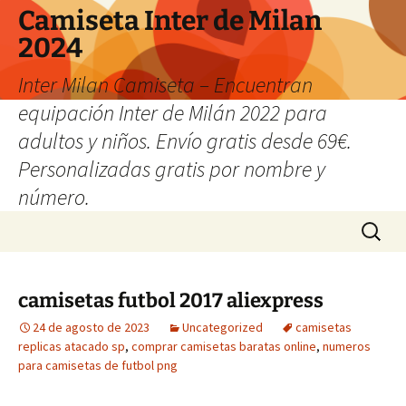
Camiseta Inter de Milan
2024
Inter Milan Camiseta – Encuentran
equipación Inter de Milán 2022 para
adultos y niños. Envío gratis desde 69€.
Personalizadas gratis por nombre y
número.
Saltar
Buscar:
al
contenido
camisetas futbol 2017 aliexpress
24 de agosto de 2023
Uncategorized
camisetas
replicas atacado sp
,
comprar camisetas baratas online
,
numeros
para camisetas de futbol png