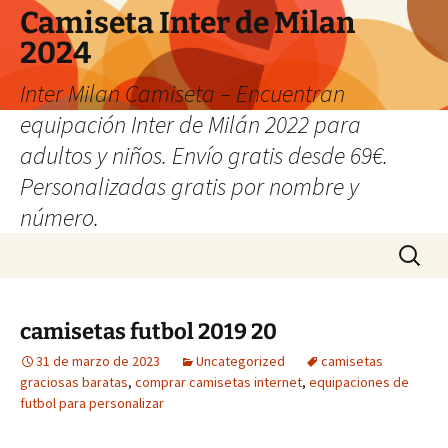
Camiseta Inter de Milan
2024
Inter Milan Camiseta – Encuentran
equipación Inter de Milán 2022 para
adultos y niños. Envío gratis desde 69€.
Personalizadas gratis por nombre y
número.
Saltar
Buscar:
al
contenido
camisetas futbol 2019 20
31 de marzo de 2023
Uncategorized
camisetas
graciosas baratas
,
comprar camisetas internet
,
equipaciones de
futbol para personalizar