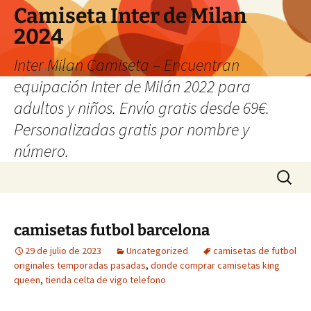
Camiseta Inter de Milan
2024
Inter Milan Camiseta – Encuentran
equipación Inter de Milán 2022 para
adultos y niños. Envío gratis desde 69€.
Personalizadas gratis por nombre y
número.
Saltar
Buscar:
al
contenido
camisetas futbol barcelona
29 de julio de 2023
Uncategorized
camisetas de futbol
originales temporadas pasadas
,
donde comprar camisetas king
queen
,
tienda celta de vigo telefono