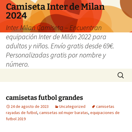
Camiseta Inter de Milan
2024
Inter Milan Camiseta – Encuentran
equipación Inter de Milán 2022 para
adultos y niños. Envío gratis desde 69€.
Personalizadas gratis por nombre y
número.
Saltar
Buscar:
al
contenido
camisetas futbol grandes
24 de agosto de 2023
Uncategorized
camisetas
rayadas de futbol
,
camisetas xxl mujer baratas
,
equipaciones de
futbol 2019