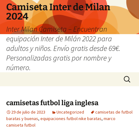
Camiseta Inter de Milan
2024
Inter Milan Camiseta – Encuentran
equipación Inter de Milán 2022 para
adultos y niños. Envío gratis desde 69€.
Personalizadas gratis por nombre y
número.
Saltar
Buscar:
al
contenido
camisetas futbol liga inglesa
29 de julio de 2023
Uncategorized
camisetas de futbol
baratas y buenas
,
equipaciones futbol nike baratas
,
marco
camiseta futbol