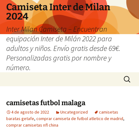
Camiseta Inter de Milan
2024
Inter Milan Camiseta – Encuentran
equipación Inter de Milán 2022 para
adultos y niños. Envío gratis desde 69€.
Personalizadas gratis por nombre y
número.
Saltar
Buscar:
al
contenido
camisetas futbol malaga
4 de agosto de 2022
Uncategorized
camisetas
baratas getafe
,
comprar camiseta de futbol atletico de madrid
,
comprar camisetas nfl china