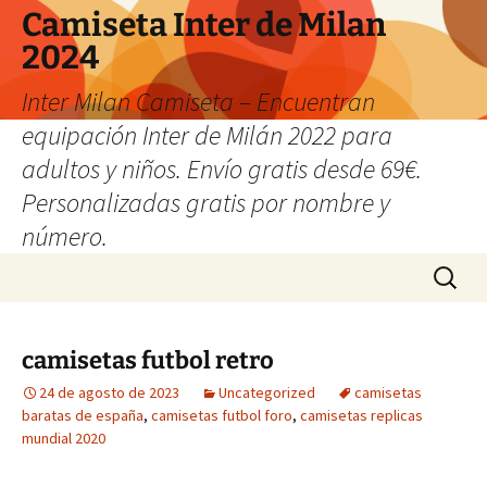
Camiseta Inter de Milan
2024
Inter Milan Camiseta – Encuentran
equipación Inter de Milán 2022 para
adultos y niños. Envío gratis desde 69€.
Personalizadas gratis por nombre y
número.
Saltar
Buscar:
al
contenido
camisetas futbol retro
24 de agosto de 2023
Uncategorized
camisetas
baratas de españa
,
camisetas futbol foro
,
camisetas replicas
mundial 2020