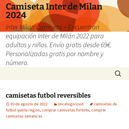
Camiseta Inter de Milan
2024
Inter Milan Camiseta – Encuentran
equipación Inter de Milán 2022 para
adultos y niños. Envío gratis desde 69€.
Personalizadas gratis por nombre y
número.
Saltar
Buscar:
al
contenido
camisetas futbol reversibles
30 de agosto de 2022
Uncategorized
camisetas de
futbol quinta region
,
comprar camisetas fortnite
,
comprar
camisetas xamanicas