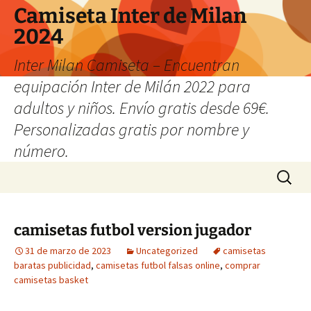
Camiseta Inter de Milan
2024
Inter Milan Camiseta – Encuentran
equipación Inter de Milán 2022 para
adultos y niños. Envío gratis desde 69€.
Personalizadas gratis por nombre y
número.
Saltar
Buscar:
al
contenido
camisetas futbol version jugador
31 de marzo de 2023
Uncategorized
camisetas
baratas publicidad
,
camisetas futbol falsas online
,
comprar
camisetas basket