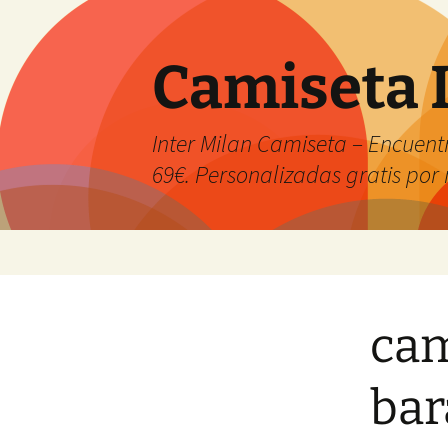
Camiseta 
Inter Milan Camiseta – Encuentr
69€. Personalizadas gratis po
Saltar
al
contenido
cam
bar