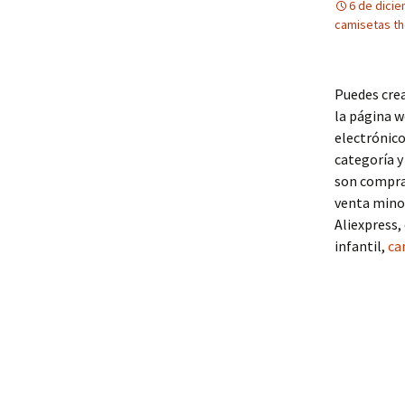
6 de dici
camisetas th
Puedes crea
la página 
electrónico
categoría y
son compra
venta minor
Aliexpress,
infantil,
ca