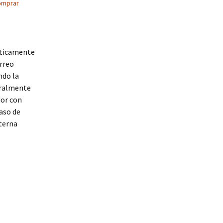
omprar
máticamente
rreo
ndo la
eralmente
dor con
aso de
nterna