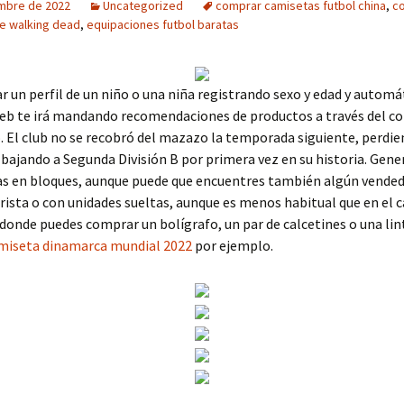
embre de 2022
Uncategorized
comprar camisetas futbol china
,
c
e walking dead
,
equipaciones futbol baratas
r un perfil de un niño o una niña registrando sexo y edad y auto
web te irá mandando recomendaciones de productos a través del co
. El club no se recobró del mazazo la temporada siguiente, perdie
 bajando a Segunda División B por primera vez en su historia. Gen
s en bloques, aunque puede que encuentres también algún vende
ista o con unidades sueltas, aunque es menos habitual que en el c
 donde puedes comprar un bolígrafo, un par de calcetines o una li
miseta dinamarca mundial 2022
por ejemplo.