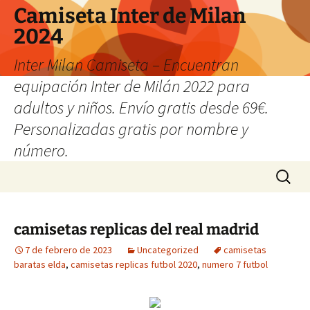
Camiseta Inter de Milan
2024
Inter Milan Camiseta – Encuentran
equipación Inter de Milán 2022 para
adultos y niños. Envío gratis desde 69€.
Personalizadas gratis por nombre y
número.
Saltar
Buscar:
al
contenido
camisetas replicas del real madrid
7 de febrero de 2023
Uncategorized
camisetas
baratas elda
,
camisetas replicas futbol 2020
,
numero 7 futbol