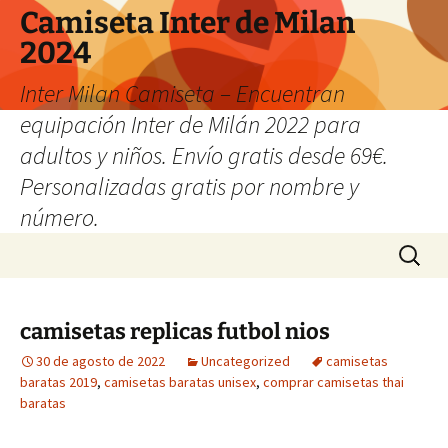
Camiseta Inter de Milan
2024
Inter Milan Camiseta – Encuentran
equipación Inter de Milán 2022 para
adultos y niños. Envío gratis desde 69€.
Personalizadas gratis por nombre y
número.
Saltar
Buscar:
al
contenido
camisetas replicas futbol nios
30 de agosto de 2022
Uncategorized
camisetas
baratas 2019
,
camisetas baratas unisex
,
comprar camisetas thai
baratas