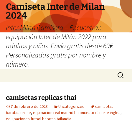
Camiseta Inter de Milan
2024
Inter Milan Camiseta – Encuentran
equipación Inter de Milán 2022 para
adultos y niños. Envío gratis desde 69€.
Personalizadas gratis por nombre y
número.
Saltar
Buscar:
al
contenido
camisetas replicas thai
7 de febrero de 2023
Uncategorized
camisetas
baratas online
,
equipacion real madrid baloncesto el corte ingles
,
equipaciones futbol baratas tailandia