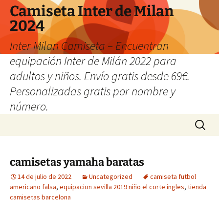
Camiseta Inter de Milan
2024
Inter Milan Camiseta – Encuentran
equipación Inter de Milán 2022 para
adultos y niños. Envío gratis desde 69€.
Personalizadas gratis por nombre y
número.
Saltar
Buscar:
al
contenido
camisetas yamaha baratas
14 de julio de 2022
Uncategorized
camiseta futbol
americano falsa
,
equipacion sevilla 2019 niño el corte ingles
,
tienda
camisetas barcelona