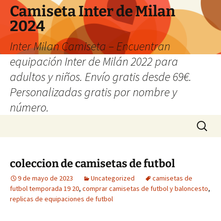
Camiseta Inter de Milan
2024
Inter Milan Camiseta – Encuentran
equipación Inter de Milán 2022 para
adultos y niños. Envío gratis desde 69€.
Personalizadas gratis por nombre y
número.
Saltar
Buscar:
al
contenido
coleccion de camisetas de futbol
9 de mayo de 2023
Uncategorized
camisetas de
futbol temporada 19 20
,
comprar camisetas de futbol y baloncesto
,
replicas de equipaciones de futbol