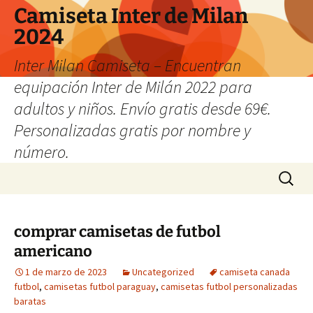
Camiseta Inter de Milan
2024
Inter Milan Camiseta – Encuentran
equipación Inter de Milán 2022 para
adultos y niños. Envío gratis desde 69€.
Personalizadas gratis por nombre y
número.
Saltar
Buscar:
al
contenido
comprar camisetas de futbol
americano
1 de marzo de 2023
Uncategorized
camiseta canada
futbol
,
camisetas futbol paraguay
,
camisetas futbol personalizadas
baratas