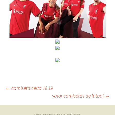
Navegación
←
camiseta celta 18 19
valor camisetas de futbol
→
de