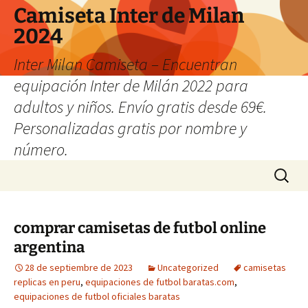
Camiseta Inter de Milan
2024
Inter Milan Camiseta – Encuentran
equipación Inter de Milán 2022 para
adultos y niños. Envío gratis desde 69€.
Personalizadas gratis por nombre y
número.
Saltar
Buscar:
al
contenido
comprar camisetas de futbol online
argentina
28 de septiembre de 2023
Uncategorized
camisetas
replicas en peru
,
equipaciones de futbol baratas.com
,
equipaciones de futbol oficiales baratas