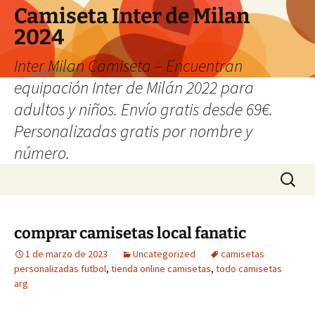
Camiseta Inter de Milan
2024
Inter Milan Camiseta – Encuentran
equipación Inter de Milán 2022 para
adultos y niños. Envío gratis desde 69€.
Personalizadas gratis por nombre y
número.
Saltar
Buscar:
al
contenido
comprar camisetas local fanatic
1 de marzo de 2023
Uncategorized
camisetas
personalizadas futbol
,
tienda online camisetas
,
todo camisetas
arg