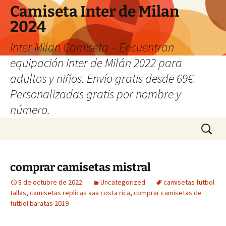
Camiseta Inter de Milan
2024
Inter Milan Camiseta – Encuentran
equipación Inter de Milán 2022 para
adultos y niños. Envío gratis desde 69€.
Personalizadas gratis por nombre y
número.
Saltar
Buscar:
al
contenido
comprar camisetas mistral
8 de octubre de 2022
Uncategorized
camisetas futbol
tallas
,
camisetas replicas aaa costa rica
,
comprar camisetas de
futbol baratas 2019