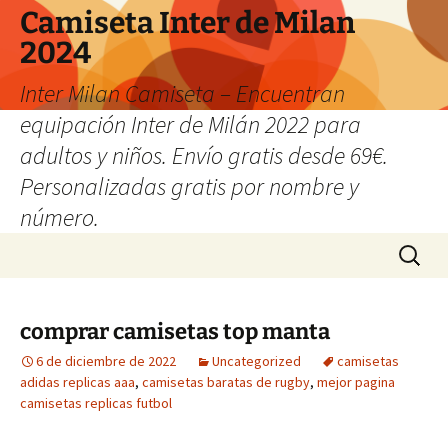
Camiseta Inter de Milan
2024
Inter Milan Camiseta – Encuentran
equipación Inter de Milán 2022 para
adultos y niños. Envío gratis desde 69€.
Personalizadas gratis por nombre y
número.
Saltar
Buscar:
al
contenido
comprar camisetas top manta
6 de diciembre de 2022
Uncategorized
camisetas
adidas replicas aaa
,
camisetas baratas de rugby
,
mejor pagina
camisetas replicas futbol