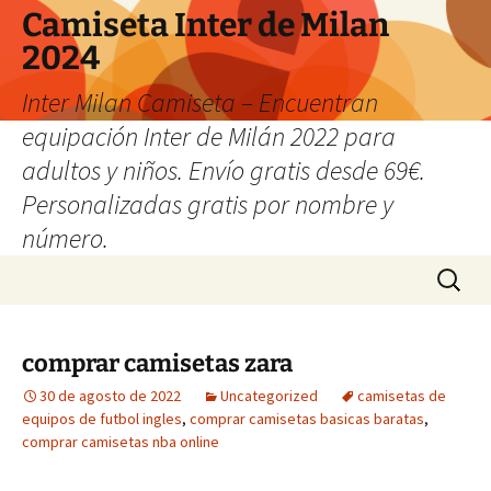
Camiseta Inter de Milan
2024
Inter Milan Camiseta – Encuentran
equipación Inter de Milán 2022 para
adultos y niños. Envío gratis desde 69€.
Personalizadas gratis por nombre y
número.
Saltar
Buscar:
al
contenido
comprar camisetas zara
30 de agosto de 2022
Uncategorized
camisetas de
equipos de futbol ingles
,
comprar camisetas basicas baratas
,
comprar camisetas nba online