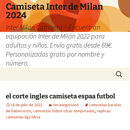
Camiseta Inter de Milan
2024
Inter Milan Camiseta – Encuentran
equipación Inter de Milán 2022 para
adultos y niños. Envío gratis desde 69€.
Personalizadas gratis por nombre y
número.
Saltar
Buscar:
al
contenido
el corte ingles camiseta espaa futbol
14 de julio de 2022
Uncategorized
camisetas baratas
de baloncesto
,
camisetas futbol otras temporadas
,
replicas
camisetas liga bbva