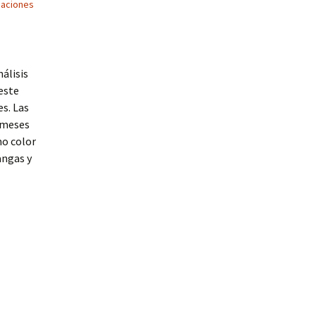
paciones
álisis
este
es. Las
 meses
mo color
angas y