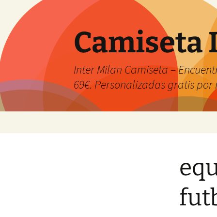
Camiseta 
Inter Milan Camiseta – Encuentr
69€. Personalizadas gratis po
Saltar
al
contenido
equ
fut