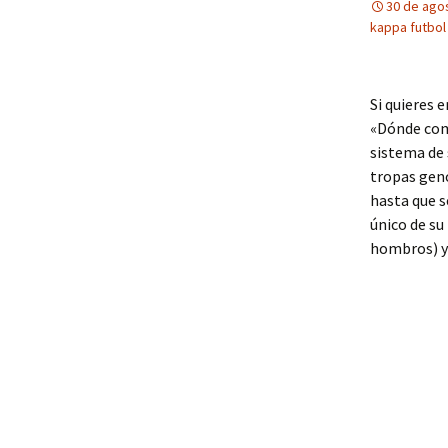
30 de ago
kappa futbol
Si quieres 
«Dónde comp
sistema de 
tropas gen
hasta que s
único de su
hombros) y 